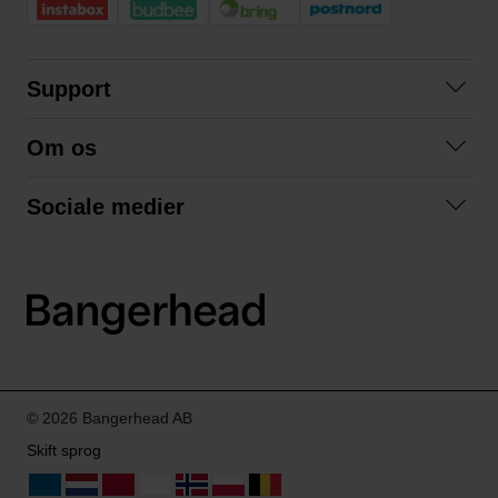
Support
Kontakt os
Om os
Spørgsmål og svar
Om os
Betingelser
Sociale medier
Samarbejd med os
Returnering
Facebook
Bæredygtighed
Privatlivspolitik
Instagram
LinkedIn
© 2026 Bangerhead AB
Skift sprog