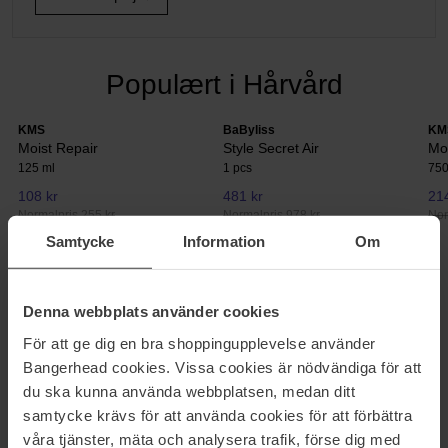
Populært i Hårvård
KMS
BaByliss
KM
Moist Repair
Style Secret Air
Mo
125 ml
1 pcs
750
108 kr
481 kr
214
Normalpris 255 kr
Normalpris 978 kr
Nor
Samtycke
Information
Om
EXTENSIONS & LØSHÅR
Denna webbplats använder cookies
Få det der lange volumenfyldte hår du altid har drømt om med
hjælp fra Bangerheads store extensions sortiment fra Rapunzel of
För att ge dig en bra shoppingupplevelse använder
Sweden. Vi arbejder udelukkende med de bedste produkter når
Bangerhead cookies. Vissa cookies är nödvändiga för att
det gælder dit hår, og det er ikke noget undtag når det kommer til
du ska kunna använda webbplatsen, medan ditt
extensions. Føntørrede, glatte og krøllede, alle frisurer bliver
samtycke krävs för att använda cookies för att förbättra
mulige med disse eksklusive extensions, der desuden findes i
våra tjänster, mäta och analysera trafik, förse dig med
utroligt mange farvenuancer.