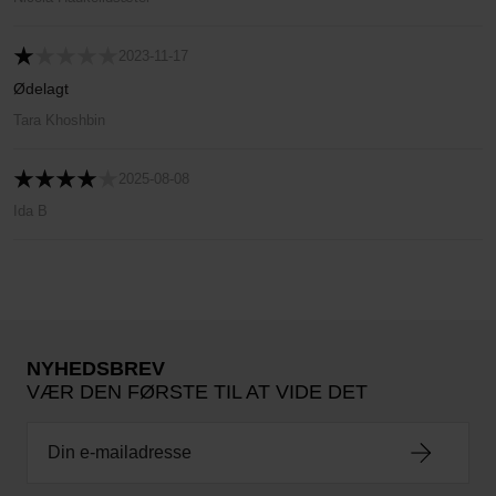
2023-11-17
Ødelagt
Tara Khoshbin
2025-08-08
Ida B
NYHEDSBREV
VÆR DEN FØRSTE TIL AT VIDE DET