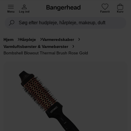
Menu
Log ind
Favorit
Kurv
Hjem
Hårpleje
Varmeredskaber
Varmluftsbørster & Varmebørster
Bombshell Blowout Thermal Brush Rose Gold