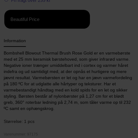
Fri fragt over 299 kr
Beautiful Price
Information
Bombshell Blowout Thermal Brush Rose Gold er en varmebørste
med et 25 mm keramisk børstehoved, som giver infrarød varme.
Negative ioner trænger umiddelbart ind i cortex og varmer håret
indefra og ud samtidigt med, at der opnås et hurtigere og mere
jævnt resultat. Varmebørsten er let og har en jævn varmefordeling
på 180 ºC for at udglatte alle hårtyper og teksturer. Har et
varmebestandigt håndtag med en kold spids for en let og sikker
styling. Børsten består af nylonbørster på 1,27 cm for et blødt
greb, 360° roterbar ledning på 2,74 m, som tåler varme op til 232
ºC samt en ophængskrog.
Størrelse: 1 pcs
Varenummer: 97175