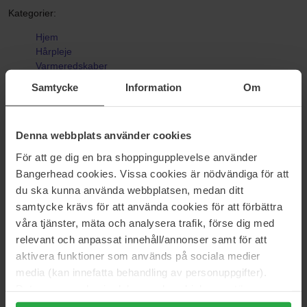
Kategorier:
Hjem
Hårpleje
Varmeredskaber
Varmluftsbørster & Varmebørster
Samtycke
Information
Om
Bombshell Blowout Thermal Brush Rose Gold
Denna webbplats använder cookies
Anmeldelser (5)
Spørgsmål og svar (0)
För att ge dig en bra shoppingupplevelse använder
Bangerhead cookies. Vissa cookies är nödvändiga för att
du ska kunna använda webbplatsen, medan ditt
3.2
samtycke krävs för att använda cookies för att förbättra
våra tjänster, mäta och analysera trafik, förse dig med
relevant och anpassat innehåll/annonser samt för att
Baseret på 5 anmeldelser
aktivera funktioner som används på sociala medier
media (kan innefatta behandling av personuppgifter).
5
40%
Data som samlas in delas med cookieleverantören.
Genom att trycka på "Tillåt alla cookies" accepterar du
4
20%