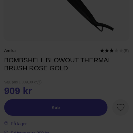
Amika
(5)
BOMBSHELL BLOWOUT THERMAL
BRUSH ROSE GOLD
Vejl. pris 1 009,00 kr
909 kr
Køb
Favori
På lager