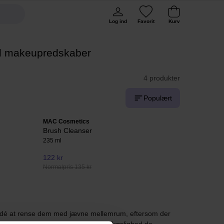
Log ind
Favorit
Kurv
il makeupredskaber
4 produkter
Populært
MAC Cosmetics
Brush Cleanser
235 ml
122 kr
Normalpris 135 kr
od idé at rense dem med jævne mellemrum, eftersom der