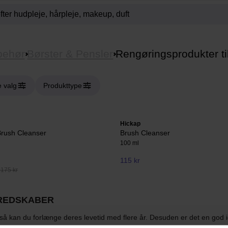
behør
Børster & Pensler
Rengøringsprodukter t
e valg
Produkttype
Hickap
rush Cleanser
Brush Cleanser
100 ml
115 kr
 175 kr
REDSKABER
, så kan du forlænge deres levetid med flere år. Desuden er det en g