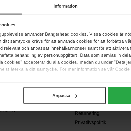
der du specielt tilpassede shampoos og sprays til rengøring af børste
Information
e.
cookies
ngupplevelse använder Bangerhead cookies. Vissa cookies är nöd
itt samtycke krävs för att använda cookies för att förbättra vår
med relevant och anpassat innehåll/annonser samt för att aktiver
nefatta behandling av personuppgifter). Data som samlas in del
alla cookies" accepterar du alla cookies, medan du under "Detal
elst återkalla ditt samtycke. För mer information se vår Cookie
Support
Kontakt os
Spørgsmål og svar
Anpassa
Betingelser
akke? Vi
Returnering
Privatlivspolitik