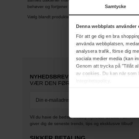
samles bakterier man gerne vil undgå. På Bangerhead fin
Samtycke
behøver og fortjener.
Vælg blandt produkter fra bareMinerals og Make Up Stor
Denna webbplats använder 
För att ge dig en bra shoppi
använda webbplatsen, medan d
analysera trafik, förse dig 
sociala medier media (kan in
Genom att trycka på "Tillåt 
av cookies. Du kan när som h
NYHEDSBREV
Integritetspolicy.
VÆR DEN FØRSTE TIL AT VIDE DET
Vil du have de bedste beauty-nyheder direkte i din indb
giver dig de seneste trends, tips og eksklusive tilbud!
SIKKER BETALING