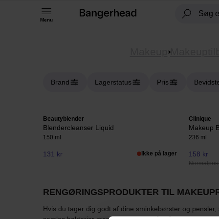
Menu
Makeup
Makeuptil
Brand
Lagerstatus
Pris
Bevidst
Beautyblender
Clinique
Blendercleanser Liquid
Makeup B
150 ml
236 ml
131 kr
Ikke på lager
158 kr
Normalpris
RENGØRINGSPRODUKTER TIL MAKEUP
Hvis du tager dig godt af dine sminkebørster og pensler